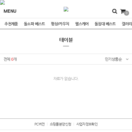
MENU
0
추천제품
돌소파 베스트
평상/카우치
헬스케어
돌침대 베스트
갤러리
테이블
전체
0
개
인기상품순
자료가 없습니다.
PC버전
쇼핑몰분양신청
사업자정보확인