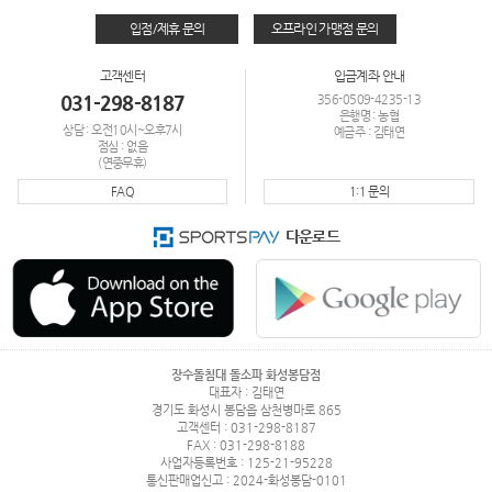
입점/제휴 문의
오프라인 가맹점 문의
고객센터
입금계좌 안내
031-298-8187
356-0509-4235-13
은행명 : 농협
상담 : 오전10시~오후7시
예금주 : 김태연
점심 : 없음
(연중무휴)
FAQ
1:1 문의
다운로드
장수돌침대 돌소파 화성봉담점
대표자 : 김태연
경기도 화성시 봉담읍 삼천병마로 865
고객센터 : 031-298-8187
FAX : 031-298-8188
사업자등록번호 : 125-21-95228
통신판매업신고 : 2024-화성봉담-0101