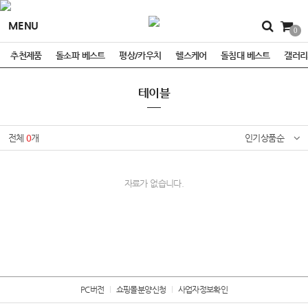
MENU
0
추천제품
돌소파 베스트
평상/카우치
헬스케어
돌침대 베스트
갤러리
테이블
전체
0
개
인기상품순
자료가 없습니다.
PC버전
쇼핑몰분양신청
사업자정보확인