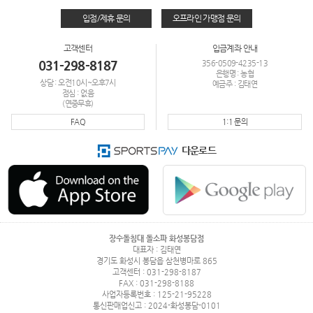
입점/제휴 문의
오프라인 가맹점 문의
고객센터
입금계좌 안내
031-298-8187
356-0509-4235-13
은행명 : 농협
상담 : 오전10시~오후7시
예금주 : 김태연
점심 : 없음
(연중무휴)
FAQ
1:1 문의
다운로드
장수돌침대 돌소파 화성봉담점
대표자 : 김태연
경기도 화성시 봉담읍 삼천병마로 865
고객센터 : 031-298-8187
FAX : 031-298-8188
사업자등록번호 : 125-21-95228
통신판매업신고 : 2024-화성봉담-0101