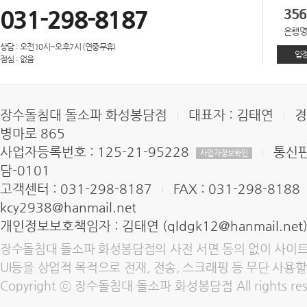
031-298-8187
356
은행명 
상담 : 오전10시~오후7시 (연중무휴)
입점
점심 : 없음
장수돌침대 돌소파 화성봉담점
대표자 : 김태연
경
병마로 865
사업자등록번호 : 125-21-95228
통신판
사업자정보확인
담-0101
고객센터 : 031-298-8187
FAX : 031-298-8188
kcy2938@hanmail.net
개인정보보호책임자 : 김태연 (qldgk12@hanmail.net
장수돌침대 돌소파 화성봉담점의 사전 서면 동의 없이 사이트
UI등을 상업적 목적으로 전재, 전송, 스크래핑 등 무단 사용할
Copyright ⓒ 장수돌침대 돌소파 화성봉담점 All rights res