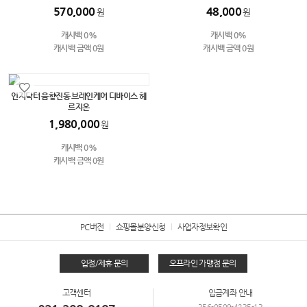
570,000
48,000
원
원
캐시백 0%
캐시백 0%
캐시백 금액 0원
캐시백 금액 0원
인지닥터 음향진동 브레인케어 디바이스 헤
르지온
1,980,000
원
캐시백 0%
캐시백 금액 0원
PC버전
쇼핑몰분양신청
사업자정보확인
입점/제휴 문의
오프라인 가맹점 문의
고객센터
입금계좌 안내