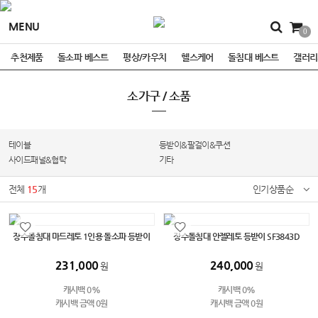
MENU
0
추천제품
돌소파 베스트
평상/카우치
헬스케어
돌침대 베스트
갤러리
소가구 / 소품
테이블
등받이&팔걸이&쿠션
사이드패널&협탁
기타
전체
15
개
인기상품순
장수돌침대 마드레토 1인용 돌소파 등받이
장수돌침대 안젤레토 등받이 SF3843D
231,000
240,000
원
원
캐시백 0%
캐시백 0%
캐시백 금액 0원
캐시백 금액 0원