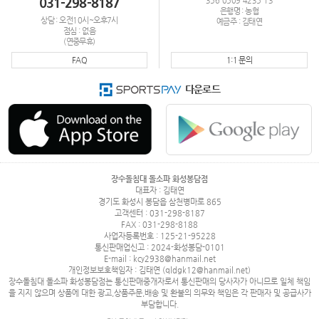
031-298-8187
356-0509-4235-13
은행명 : 농협
상담 : 오전10시~오후7시
예금주 : 김태연
점심 : 없음
(연중무휴)
FAQ
1:1 문의
다운로드
장수돌침대 돌소파 화성봉담점
대표자 : 김태연
경기도 화성시 봉담읍 삼천병마로 865
고객센터 : 031-298-8187
FAX : 031-298-8188
사업자등록번호 : 125-21-95228
통신판매업신고 : 2024-화성봉담-0101
E-mail : kcy2938@hanmail.net
개인정보보호책임자 : 김태연 (qldgk12@hanmail.net)
장수돌침대 돌소파 화성봉담점는 통신판매중개자로서 통신판매의 당사자가 아니므로 일체 책임
을 지지 않으며 상품에 대한 광고,상품주문,배송 및 환불의 의무와 책임은 각 판매자 및 공급사가
부담합니다.