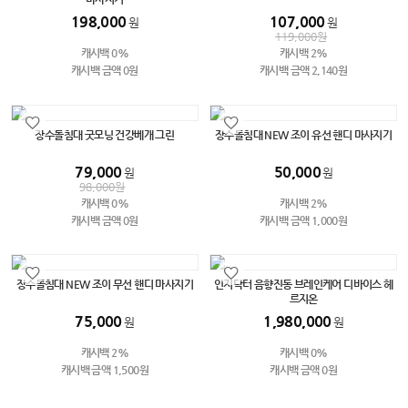
198,000
107,000
원
원
119,000
원
캐시백 0%
캐시백 2%
캐시백 금액 0원
캐시백 금액 2,140원
장수돌침대 굿모닝 건강베개 그린
장수돌침대 NEW 조이 유선 핸디 마사지기
79,000
50,000
원
원
98,000
원
캐시백 0%
캐시백 2%
캐시백 금액 0원
캐시백 금액 1,000원
장수돌침대 NEW 조이 무선 핸디 마사지기
인지닥터 음향진동 브레인케어 디바이스 헤
르지온
75,000
1,980,000
원
원
캐시백 2%
캐시백 0%
캐시백 금액 1,500원
캐시백 금액 0원