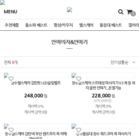
MENU
0
추천제품
돌소파 베스트
평상/카우치
헬스케어
돌침대 베스트
갤러리
안마의자&안마기
전체
8
개
인기상품순
장수헬스케어 감탄핏 LED슬림벨트
장수헬스케어 스트레칭 마사지기 V3 목 등 허
리 골반 안마기_온열기능
248,000
228,000
원
원
375,000
원
캐시백 0%
캐시백 0%
캐시백 금액 0원
캐시백 금액 0원
장수헬스케어 감탄넥 무선 핸즈프리 목 어깨
장수돌침대 장수 쿼드코어 목 마사지기
마사지기