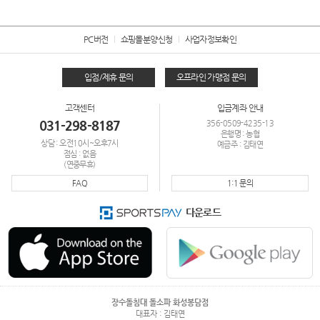
PC버전
쇼핑몰분양신청
사업자정보확인
입점/제휴 문의
오프라인 가맹점 문의
고객센터
입금계좌 안내
031-298-8187
356-0509-4235-13
은행명 : 농협
상담 : 오전10시~오후7시
예금주 : 김태연
점심 : 없음
(연중무휴)
FAQ
1:1 문의
다운로드
장수돌침대 돌소파 화성봉담점
대표자 : 김태연