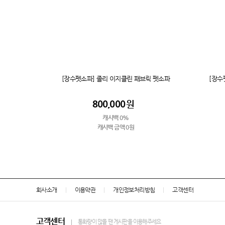
[장수펫소파] 졸리 이지클린 패브릭 펫소파
[장수
800,000
원
캐시백 0%
캐시백 금액 0원
회사소개
이용약관
개인정보처리방침
고객센터
고객센터
통화량이 많을 땐 게시판을 이용해주세요