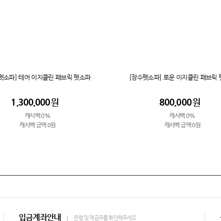
펫소파] 테어 이지클린 패브릭 펫소파
[장수펫소파] 로운 이지클린 패브릭
1,300,000
원
800,000
원
캐시백 0%
캐시백 0%
캐시백 금액 0원
캐시백 금액 0원
입금계좌안내
은행 및 예금주를 확인해주세요