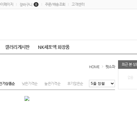
마이페이지
주문/배송조회
고객센터
장바구니
0
갤러리게시판
NK세포액 화장품
최근 본 상
HOME
펫소파
없음
인기상품순
낮은가격순
높은가격순
후기많은순
최근등록순