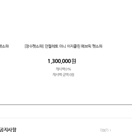
 펫소파
[장수펫소파] 안젤레토 미니 이지클린 패브릭 펫소파
1,300,000
원
캐시백 0%
캐시백 금액 0원
공지사항
더보기