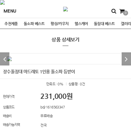
MENU
0
추천제품
돌소파 베스트
평상/카우치
헬스케어
돌침대 베스트
갤러리
상품 상세보기
장수돌침대 마드레토 1인용 돌소파 등받이
만족도 : 0%
상품평 : 0건
231,000
원
판매가격
상품코드
bdj-1616563347
배송비
무료배송
배송가능지역
전국