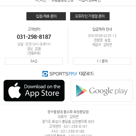
입점/제휴 문의
오프라인 가맹점 문의
고객센터
입금계좌 안내
031-298-8187
356-0509-4235-13
은행명 : 농협
상담 : 오전10시~오후7시
예금주 : 김태연
점심 : 없음
(연중무휴)
FAQ
1:1 문의
다운로드
장수돌침대 돌소파 화성봉담점
대표자 : 김태연
경기도 화성시 봉담읍 삼천병마로 865
고객센터 : 031-298-8187
FAX : 031-298-8188