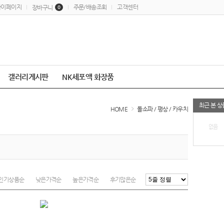
마이페이지
주문/배송조회
고객센터
장바구니
0
갤러리게시판
NK세포액 화장품
최근 본 상
HOME
돌소파 / 평상 / 카우치
없음
인기상품순
낮은가격순
높은가격순
후기많은순
최근등록순