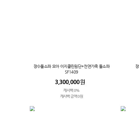
장수돌소파 모아 이지클린원단+천연가죽 돌소파
장
SF1409
3,300,000
원
캐시백 0%
캐시백 금액 0원