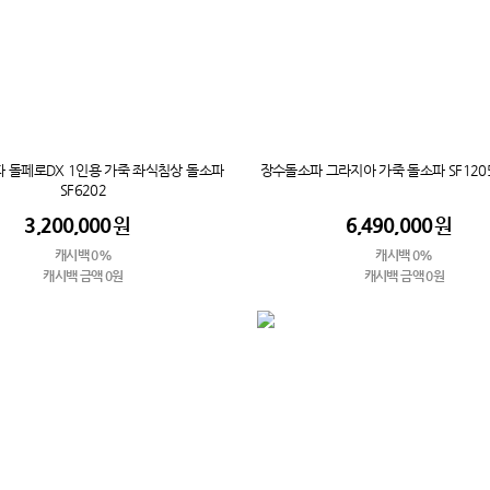
 돌페로DX 1인용 가죽 좌식침상 돌소파
장수돌소파 그라지아 가죽 돌소파 SF1205
SF6202
3,200,000
원
6,490,000
원
캐시백 0%
캐시백 0%
캐시백 금액 0원
캐시백 금액 0원