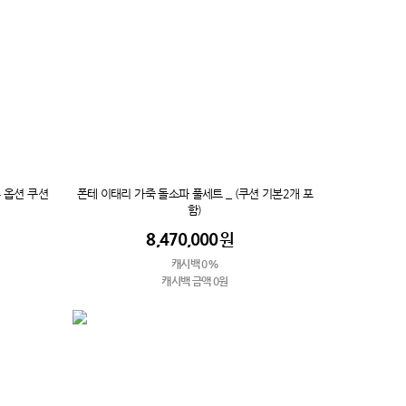
 옵션 쿠션
폰테 이태리 가죽 돌소파 풀세트 _ (쿠션 기본2개 포
함)
8,470,000
원
캐시백 0%
캐시백 금액 0원