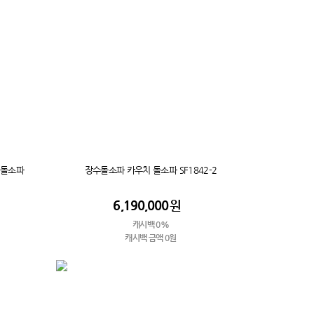
 돌소파
장수돌소파 카우치 돌소파 SF1842-2
6,190,000
원
캐시백 0%
캐시백 금액 0원