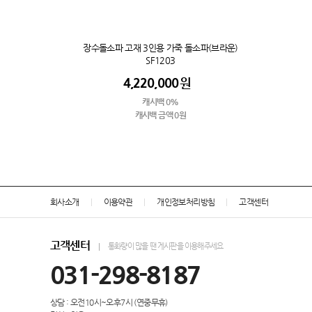
장수돌소파 고재 3인용 가죽 돌소파(브라운)
SF1203
4,220,000
원
캐시백 0%
캐시백 금액 0원
회사소개
이용약관
개인정보처리방침
고객센터
고객센터
통화량이 많을 땐 게시판을 이용해주세요
031-298-8187
상담 : 오전10시~오후7시 (연중무휴)