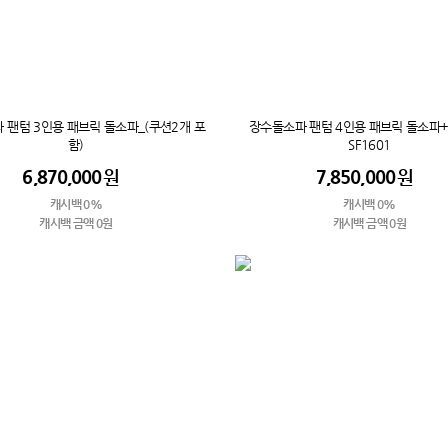
 팬텀 3인용 패브릭 돌소파_(쿠션2개 포
장수돌소파 팬텀 4인용 패브릭 돌소파
함)
SF1601
6,870,000
원
7,850,000
원
캐시백 0%
캐시백 0%
캐시백 금액 0원
캐시백 금액 0원