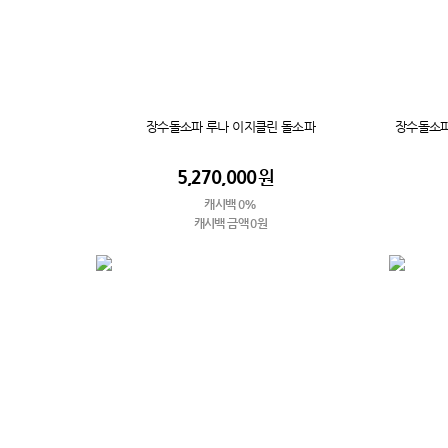
장수돌소파 루나 이지클린 돌소파
장수돌소파
5,270,000
원
캐시백 0%
캐시백 금액 0원