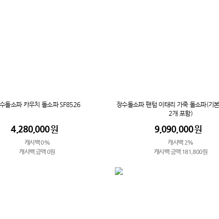
수돌소파 카우치 돌소파 SF8526
장수돌소파 팬텀 이태리 가죽 돌소파(기본
2개 포함)
4,280,000
원
9,090,000
원
캐시백 0%
캐시백 2%
캐시백 금액 0원
캐시백 금액 181,800원