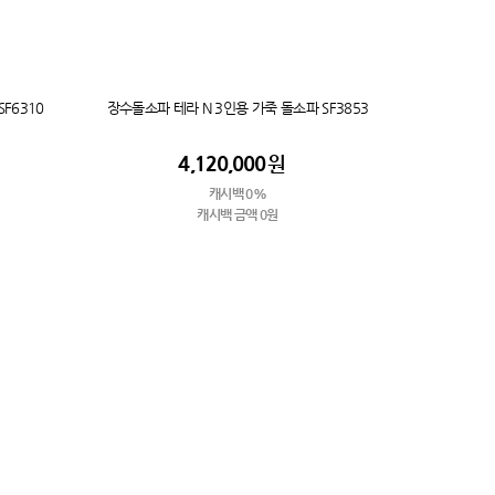
F6310
장수돌소파 테라 N 3인용 가죽 돌소파 SF3853
4,120,000
원
캐시백 0%
캐시백 금액 0원