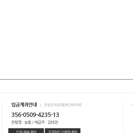
입금계좌안내
은행 및 예금주를 확인해주세요
356-0509-4235-13
은행명 : 농협 / 예금주 : 김태연
입점/제휴 문의
오프라인 가맹점 문의