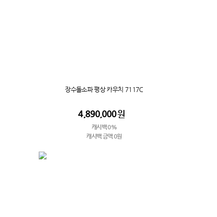
장수돌소파 평상 카우치 7117C
4,890,000
원
캐시백 0%
캐시백 금액 0원