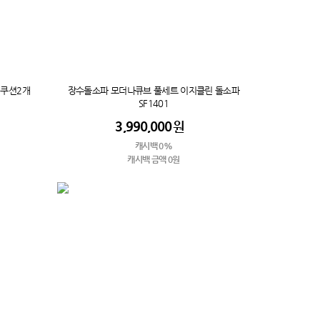
+쿠션2개
장수돌소파 모더나큐브 풀세트 이지클린 돌소파
SF1401
3,990,000
원
캐시백 0%
캐시백 금액 0원