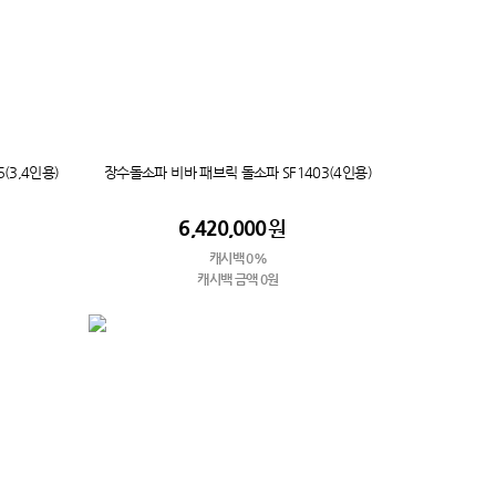
(3,4인용)
장수돌소파 비바 패브릭 돌소파 SF1403(4인용)
6,420,000
원
캐시백 0%
캐시백 금액 0원