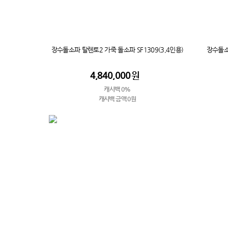
장수돌소파 탈렌토2 가죽 돌소파 SF1309(3,4인용)
장수돌소
4,840,000
원
캐시백 0%
캐시백 금액 0원