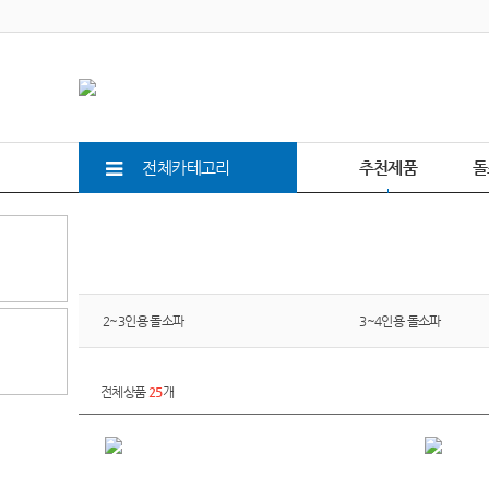
전체카테고리
추천제품
돌
2~3인용 돌소파
3~4인용 돌소파
전체상품
25
개