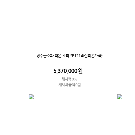
장수돌소파 라온 소파 SF1214(실리콘가죽)
5,370,000
원
캐시백 0%
캐시백 금액 0원