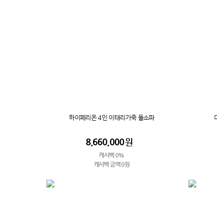
하이페리온 4인 이태리가죽 돌소파
8,660,000
원
캐시백 0%
캐시백 금액 0원