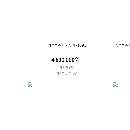
장수돌소파 카우치7109C
장수돌소파
4,690,000
원
캐시백 0%
캐시백 금액 0원